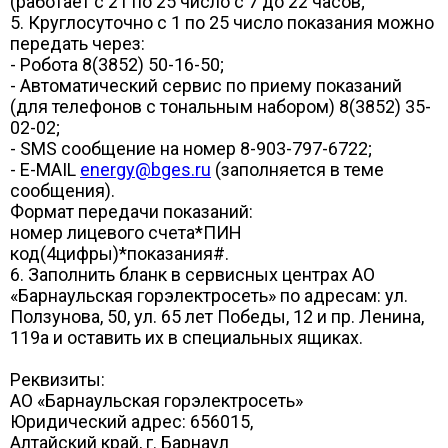
(работает с 21 по 25 число с 7 до 22 часов;
5. Круглосуточно с 1 по 25 число показания можно
передать через:
- Робота 8(3852) 50-16-50;
- Автоматический сервис по приему показаний
(для телефонов с тональным набором) 8(3852) 35-
02-02;
- SMS сообщение на номер 8-903-797-6722;
- E-MAIL
energy@bges.ru
(заполняется в теме
сообщения).
Формат передачи показаний:
номер лицевого счета*ПИН
код(4цифры)*показания#.
6. Заполнить бланк в сервисных центрах АО
«Барнаульская горэлектросеть» по адресам: ул.
Ползунова, 50, ул. 65 лет Победы, 12 и пр. Ленина,
119а и оставить их в специальных ящиках.
Реквизиты:
АО «Барнаульская горэлектросеть»
Юридический адрес: 656015,
Алтайский край, г. Барнаул